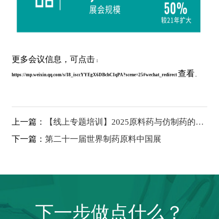
可点击
更多会议信息，
：
查看
。
https://mp.weixin.qq.com/s/I8_isccYYEgX6DBchCIqPA?scene=25#wechat_redirect
上一篇：
【线上专题培训】2025原料药与仿制药的欧
美注册申请及注册现场核查、审计要点专题
下一篇：
第二十一届世界制药原料中国展
研讨班
下一步做点什么？